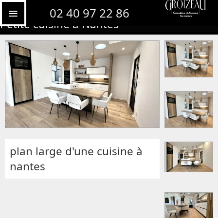
Petite cuisine à Nantes avec ilot central
02 40 97 22 86
Petite cuisine a Nantes
plan large d'une cuisine à
nantes