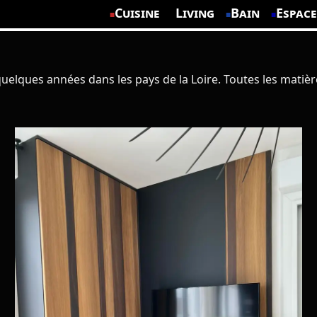
Cuisine
Living
Bain
Espace
lques années dans les pays de la Loire. Toutes les matière
Découvrez un meuble TV sur mesure au design élégant. L'association de bois, noir mat et cheminée bioéthanol intégrée apporte une ambiance chaleureuse et contemporaine au salon.