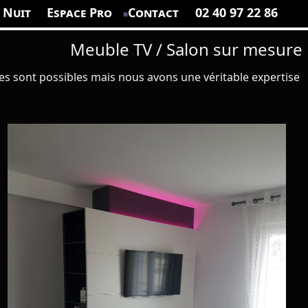
 Nuit
Espace Pro
Contact
02 40 97 22 86
Meuble TV / Salon sur mesure
s sont possibles mais nous avons une véritable expertise
- Meuble de télévision et sa petite table basse Laquée mat blanc et gris avec éclairage à LED réglable multicolore.