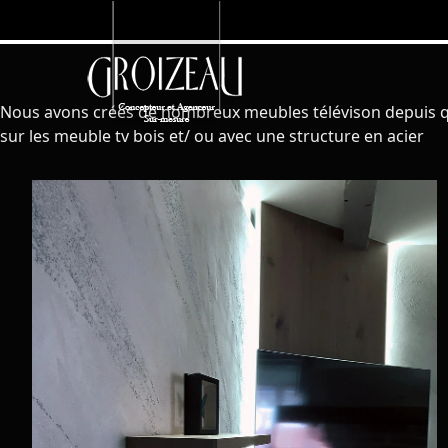
Nous avons créés de nombreux meubles télévison depuis que
sur les meuble tv bois et/ ou avec une structure en acier
Meuble de télévision suspendu dans l'angle du salon, avec éclairage LED, et peinture murale déco. Une belle réalisation de meuble à Chateaubriant