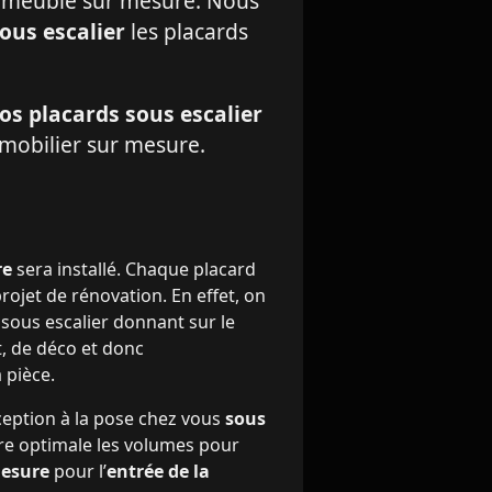
du meuble sur mesure. Nous
ous escalier
les placards
os placards sous escalier
 mobilier sur mesure.
re
sera installé. Chaque placard
rojet de rénovation. En effet, on
ous escalier donnant sur le
t, de déco et donc
 pièce.
nception à la pose chez vous
sous
re optimale les volumes pour
esure
pour l’
entrée de la