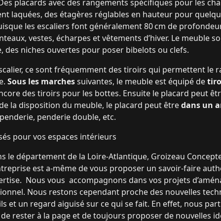
Des placards avec des rangements spécifiques pour les ch
ment laquées, des étagères réglables en hauteur pour quel
isque les escaliers font généralement 80 cm de profondeur
eaux, vestes, écharpes et vêtements d’hiver. Le meuble sou
, des niches ouvertes pour poser bibelots ou clefs.
scalier, ce sont fréquemment des tiroirs qui permettent l
e.
Sous les marches
suivantes, le meuble est équipé de
tiro
core des tiroirs pour les bottes. Ensuite le placard peut êt
n de la disposition du meuble, le placard peut être
dans un a
enderie, penderie double, etc.
sés pour vos espaces intérieurs
ns le département de la Loire-Atlantique, Groizeau Concepte
treprise est a-même de vous proposer un savoir-faire auth
pertise. Nous vous accompagnons dans vos projets d’aména
tionnel. Nous restons cependant proche des nouvelles techn
s et un regard aiguisé sur ce qui se fait. En effet, nous pa
 de rester à la page et de toujours proposer de nouvelles i