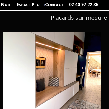
 Nuit
Espace Pro
Contact
02 40 97 22 86
Placards sur mesure
Meuble d'entrée blanc avec niche en chêne et bureau en finition chêne. P
lacard d'entrée avec banquette intégrée