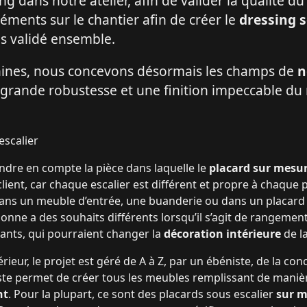
ng dans notre atelier, afin de valider la qualité 
éments sur le chantier afin de créer le
dressing s
s validé ensemble.
hines, nous concevons désormais les champs de
n
 grande robustesse et une finition impeccable du
scalier
endre en compte la pièce dans laquelle le
placard sur mesu
client, car chaque escalier est différent et propre à chaque p
ns un meuble d’entrée, une buanderie ou dans un placard s
onne a des souhaits différents lorsqu’il s’agit de rangemen
ants, qui pourraient changer la
décoration intérieure
de la
ieur, le projet est géré de A à Z, par un ébéniste, de la co
ste permet de créer tous les meubles remplissant de maniè
nt
. Pour la plupart, ce sont des placards sous escalier
sur m