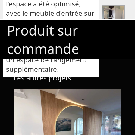
l’espace a été optimisé,
avec le meuble d’entrée sur
la gauche et le bureau sous
Produit sur
escalier à droite. Le bureau
suspendu est compact, et
commande
le meuble gris latéral offre
un espace de rangement
supplémentaire.
Les autres projets