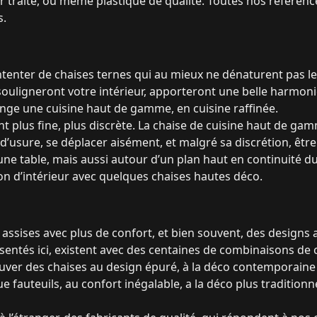
r traité, ou même plastique de qualité. Toutes nos référenc
s.
tenter de chaises ternes qui au mieux ne dénaturent pas le d
 souligneront votre intérieur, apporteront une belle harmonie
ange une cuisine haut de gamme, en cuisine raffinée.
t plus fine, plus discrète. La chaise de cuisine haut de ga
 d’usure, se déplacer aisément, et malgré sa discrétion, être
une table, mais aussi autour d’un plan haut en continuité du
n d’intérieur avec quelques chaises hautes déco.
assises avec plus de confort, et bien souvent, des designs 
entés ici, existent avec des centaines de combinaisons de 
ver des chaises au design épuré, à la déco contemporaine 
 fauteuils, au confort inégalable, a la déco plus tradition