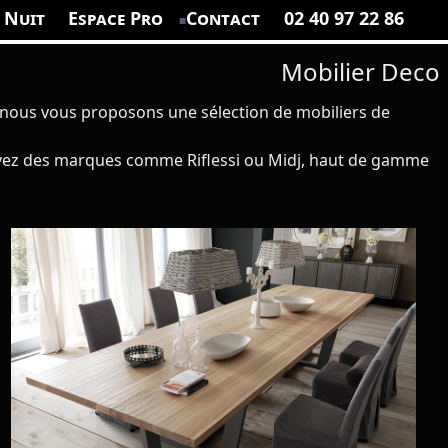
 Nuit
Espace Pro
Contact
02 40 97 22 86
Mobilier Deco
 nous vous proposons une sélection de mobiliers de
rouvez des marques comme Riflessi ou Midj, haut de gamme
Découvrez une sélection chaises pour le salon ou la salle à manger de grande qualité. Vous trouverez dans cette catégorie des chaises hautes ou classiques au design sobre, des chaises déco avec du caractère, ou même des tabourets de bar (mange-debout), qui allient confort, robustesse et finition de qualité.