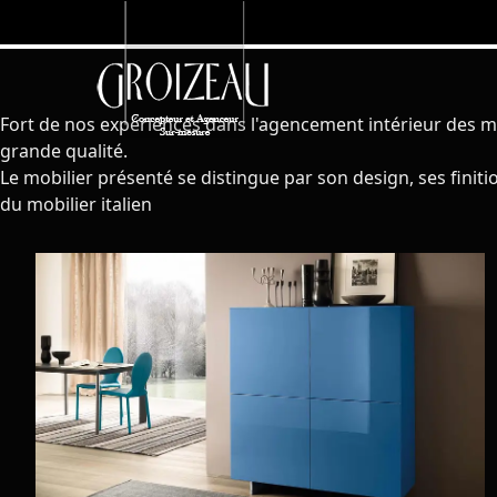
Fort de nos expériences dans l'agencement intérieur des m
grande qualité.
Le mobilier présenté se distingue par son design, ses fin
du mobilier italien
Notre sélection de meubles haut de gamme issus du mobilier design italien de grandes marques