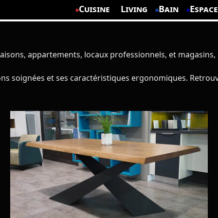
Cuisine
Living
Bain
Espace
aisons, appartements, locaux professionnels, et magasins,
itions soignées et ses caractéristiques ergonomiques. Ret
Des modèles de tables designs en présentation dans notre showroom, ou réalisés puis installés chez nos clients