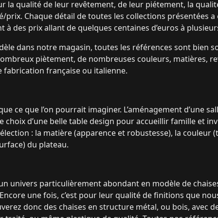
la qualité de leur revêtement, de leur piétement, la qualité 
té/prix. Chaque détail de toutes les collections présentées a
 à des prix allant de quelques centaines d’euros à plusieurs
èle dans notre magasin, toutes les références sont bien s
 nombreux piètement, de nombreuses couleurs, matières, r
fabrication française ou italienne.
 que ce que l’on pourrait imaginer. L’aménagement d’une sal
 choix d’une belle table design pour accueillir famille et invi
élection : la matière (apparence et robustesse), la couleur (
surface) du plateau.
n univers particulièrement abondant en modèle de chaises 
 Encore une fois, c’est pour leur qualité de finitions que no
erez donc des chaises en structure métal, ou bois, avec d