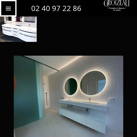
Toutes les créations de salles de bains
02 40 97 22 86
Dans cette salle de bain moderne avec douche italienne, toute la
robinetterie est intégrée au mur. C
deux vasques en Corian
, deux lavabos larges, aux lignes épurées, surmonté d’un mitigeur classique. Tout a été travaillé pour être