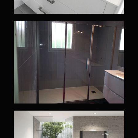
Création d'une salle de bain à Ptit mars comportant un meuble suspendu avec étagères fuchsia, un grand miroir éclairé, et une douche spacieuse avec porte en verre
Salle de bain aux meubles arrondis