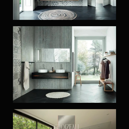
Une salle de bain haut de gamme avec des materiaux de grande qualité pour des petits espaces exigents.
Suite parentale avec vue sur l'Erdre. Voici la création d'une très grande chambre avec salle de bain complète (douche à l'italienne, meuble suspendu de rangement, double vasque, et baignoire), double grand dressing parallèle, et TV suspendu (et cachée) au plafond