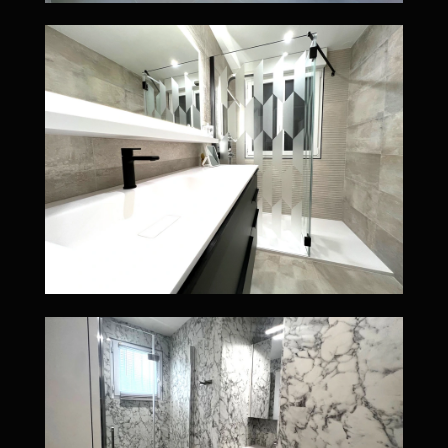
Une salle de bain premium créée dans nos ateliers et installée à La Baule
Salle de bain haut de gamme à Nort sur Erdre. Salle de bains sur mesure avec murs entièrement revêtus de plaques effet marbre, une douche à l’italienne spacieuse, et un mobilier laqué blanc à rangements optimisés. Sol en bois clair.