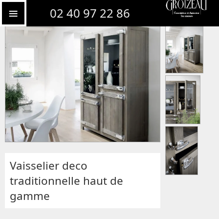
Bibliothèque et vaisselier sur mesure
02 40 97 22 86
Vaisselier deco
traditionnelle haut de
gamme