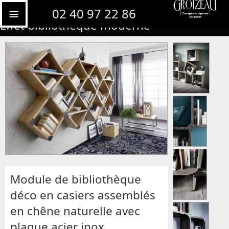
Bibliothèque suspendue acier et bois.
02 40 97 22 86
Effet bibliothèque moderne
Module de bibliothèque
déco en casiers assemblés
en chêne naturelle avec
plaque acier inox