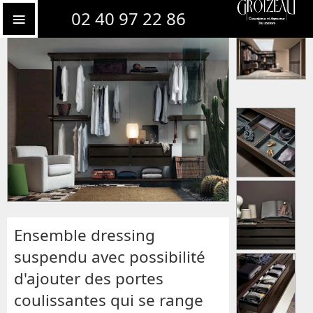
Dressing en bois massif sur mesure
02 40 97 22 86
Ensemble dressing
suspendu avec possibilité
d'ajouter des portes
coulissantes qui se range