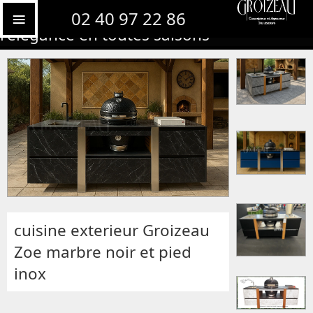
Cusine exterieure céramique ou inox,
02 40 97 22 86
l'élégance en toutes saisons
cuisine exterieur Groizeau
Zoe marbre noir et pied
inox